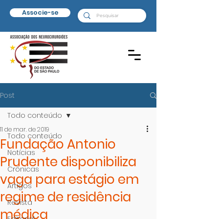
Associe-se
Post
Todo conteúdo
11 de mar. de 2019
Todo conteúdo
Fundação Antonio
Notícias
Prudente disponibiliza
Crônicas
vaga para estágio em
Artigos
regime de residência
Revista
médica