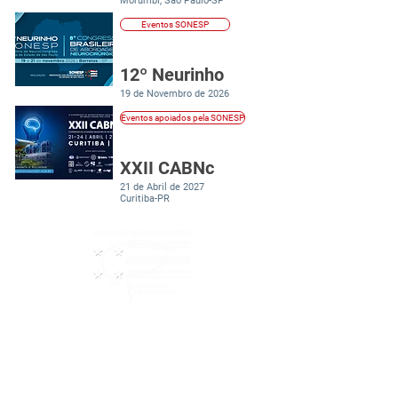
Morumbi, São Paulo-SP
Eventos SONESP
12º Neurinho
19 de Novembro de 2026
Eventos apoiados pela SONESP
XXII CABNc
21 de Abril de 2027
Curitiba-PR
Institucional
Diretoria
Estatuto