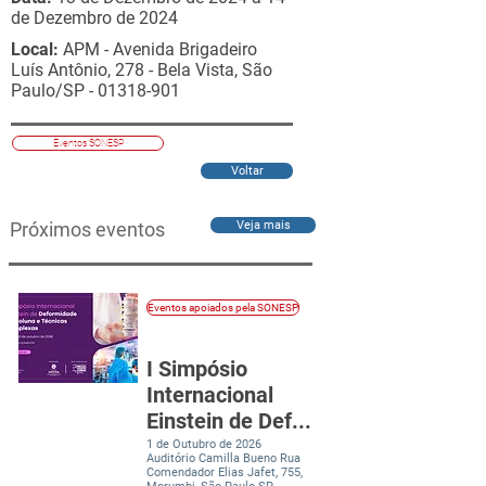
de Dezembro de 2024
Local:
APM - Avenida Brigadeiro
Luís Antônio, 278 - Bela Vista, São
Paulo/SP -
01318-901
Eventos SONESP
Voltar
Próximos eventos
Veja mais
Eventos apoiados pela SONESP
I Simpósio
Internacional
Einstein de Def...
1 de Outubro de 2026
Auditório Camilla Bueno Rua
Comendador Elias Jafet, 755,