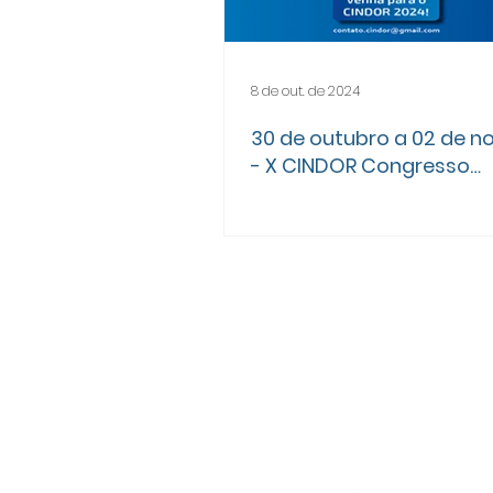
8 de out. de 2024
30 de outubro a 02 de 
- X CINDOR Congresso
Interdisciplinar de Dor d
Universidade de São Pau