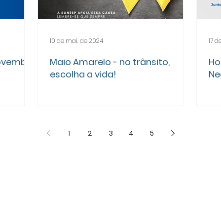
10 de mai. de 2024
17 d
novembro
Maio Amarelo - no trânsito,
Ho
escolha a vida!
Ne
a
lo
1
2
3
4
5