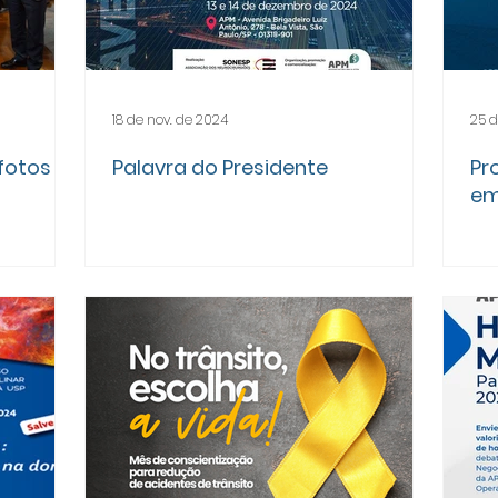
18 de nov. de 2024
25 d
 fotos
Palavra do Presidente
Pr
em
Ho