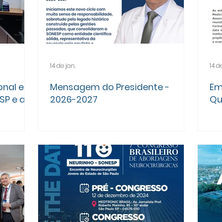
14 de jan.
14 d
onal e
Mensagem do Presidente -
Em
SP e a
2026-2027
Qu
Pr