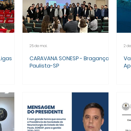
25 de mai.
2 de
Ligas
CARAVANA SONESP - Bragança
Va
Paulista-SP
Ap
On