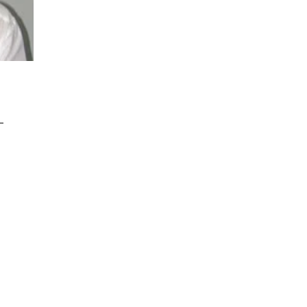
–
ional
Associados
Eventos