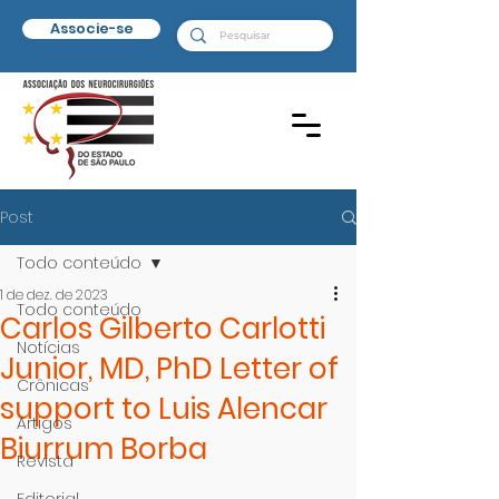
Associe-se
Post
Todo conteúdo
1 de dez. de 2023
Todo conteúdo
Carlos Gilberto Carlotti
Notícias
Junior, MD, PhD Letter of
Crônicas
support to Luis Alencar
Artigos
Biurrum Borba
Revista