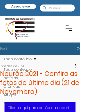
Associe-se
Post
Todo conteúdo
7 de dez. de 2021
Todo conteúdo
Neurão 2021 - Confira as
Notícias
fotos do último dia (21 de
Crônicas
Novembro)
Artigos
Revista
Clique aqui para conferir a cobertura completa do Evento